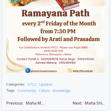
HTCC
Updates
Categories:
Community
Culture
Knowledge
Tags:
Post
Post
Previous:
Maha Mariamman Poojā – Fire walking ceremony – Fri 6 to Sun 8 Mar
Next:
Maha Shivaratri – 15th Feb – Temple open all day